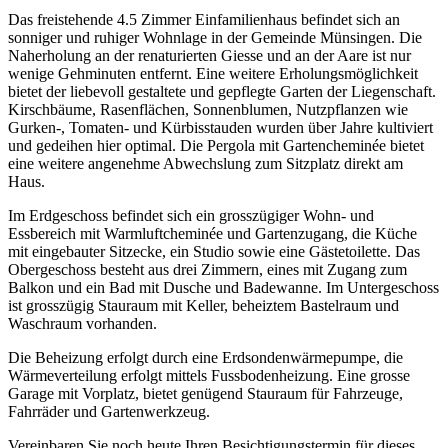
Das freistehende 4.5 Zimmer Einfamilienhaus befindet sich an
sonniger und ruhiger Wohnlage in der Gemeinde Münsingen. Die
Naherholung an der renaturierten Giesse und an der Aare ist nur
wenige Gehminuten entfernt. Eine weitere Erholungsmöglichkeit
bietet der liebevoll gestaltete und gepflegte Garten der Liegenschaft.
Kirschbäume, Rasenflächen, Sonnenblumen, Nutzpflanzen wie
Gurken-, Tomaten- und Kürbisstauden wurden über Jahre kultiviert
und gedeihen hier optimal. Die Pergola mit Gartencheminée bietet
eine weitere angenehme Abwechslung zum Sitzplatz direkt am
Haus.
Im Erdgeschoss befindet sich ein grosszügiger Wohn- und
Essbereich mit Warmluftcheminée und Gartenzugang, die Küche
mit eingebauter Sitzecke, ein Studio sowie eine Gästetoilette. Das
Obergeschoss besteht aus drei Zimmern, eines mit Zugang zum
Balkon und ein Bad mit Dusche und Badewanne. Im Untergeschoss
ist grosszügig Stauraum mit Keller, beheiztem Bastelraum und
Waschraum vorhanden.
Die Beheizung erfolgt durch eine Erdsondenwärmepumpe, die
Wärmeverteilung erfolgt mittels Fussbodenheizung. Eine grosse
Garage mit Vorplatz, bietet genügend Stauraum für Fahrzeuge,
Fahrräder und Gartenwerkzeug.
Vereinbaren Sie noch heute Ihren Besichtigungstermin für dieses